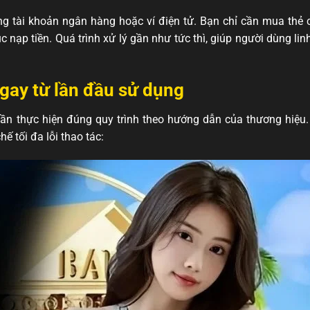
ng tài khoản ngân hàng hoặc ví điện tử. Bạn chỉ cần mua thẻ 
ạp tiền. Quá trình xử lý gần như tức thì, giúp người dùng lin
gay từ lần đầu sử dụng
 cần thực hiện đúng quy trình theo hướng dẫn của thương hiệu
ế tối đa lỗi thao tác: