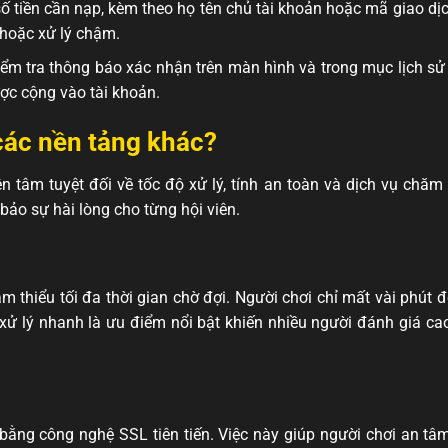
ố tiền cần nạp, kèm theo họ tên chủ tài khoản hoặc mã giao dịc
o hoặc xử lý chậm.
iểm tra thông báo xác nhận trên màn hình và trong mục lịch sử 
được cộng vào tài khoản.
 các nền tảng khác?
n tâm tuyệt đối về tốc độ xử lý, tính an toàn và dịch vụ chăm
bảo sự hài lòng cho từng hội viên.
 thiểu tối đa thời gian chờ đợi. Người chơi chỉ mất vài phút đ
xử lý nhanh là ưu điểm nổi bật khiến nhiều người đánh giá ca
ằng công nghệ SSL tiên tiến. Việc này giúp người chơi an tâm