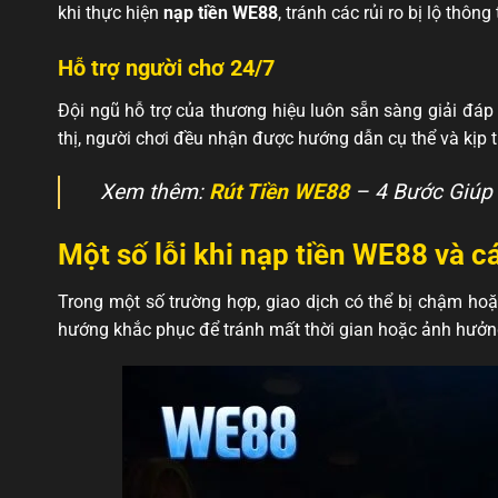
khi thực hiện
nạp tiền WE88
, tránh các rủi ro bị lộ thôn
Hỗ trợ người chơ 24/7
Đội ngũ hỗ trợ của thương hiệu luôn sẵn sàng giải đáp 
thị, người chơi đều nhận được hướng dẫn cụ thể và kịp t
Xem thêm:
Rút Tiền WE88
– 4 Bước Giúp
Một số lỗi khi nạp tiền WE88 và c
Trong một số trường hợp, giao dịch có thể bị chậm ho
hướng khắc phục để tránh mất thời gian hoặc ảnh hưởng