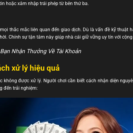
g tin hoặc xâm nhập trái phép từ bên thứ ba.
mọi thắc mắc liên quan đến giao dịch. Dù là vấn đề kỹ thuật ha
hời. Chính sự tận tâm này giúp nhà cái giữ vững uy tín với cộn
 Bạn Nhận Thưởng Về Tài Khoản
ách xử lý hiệu quả
ặc không được xử lý. Người chơi cần biết cách nhận diện nguy
 đến trải nghiệm: