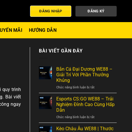
ĐĂNG NHẬP
ĐĂNG KÝ
UYẾN MÃI
HƯỚNG DẪN
BÀI VIẾT GẦN ĐÂY
Bắn Cá Đại Dương WE88 –
Giải Trí Với Phần Thưởng
Khủng
Chức năng bình luận bị tắt
ở
 quy trình
Bắn
. Bài viết
Cá
Esports CS:GO WE88 – Trải
Đại
 công ngay
Nghiệm Đỉnh Cao Cùng Hấp
Dương
Dẫn
WE88
Chức năng bình luận bị tắt
ở
–
Esports
Giải
CS:GO
Trí
Kèo Châu Âu WE88 | Thước