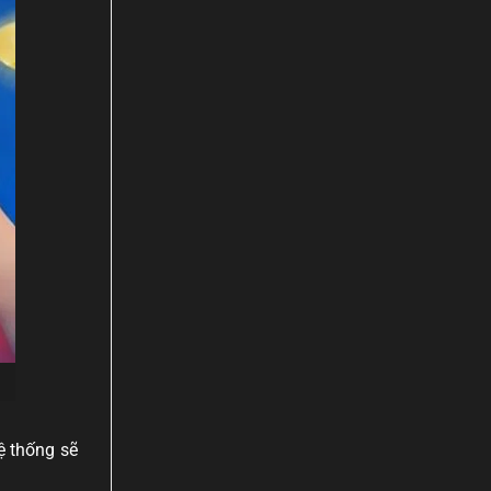
ệ thống sẽ