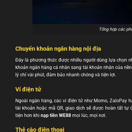
Tổng hợp các phươ
Chuyển khoản ngân hàng nội địa
Đây là phương thức được nhiều người dùng lựa chọn nh
khoản ngân hàng cá nhân sang tài khoản nhận của nền 
lý chỉ vài phút, đảm bảo nhanh chóng và tiện lợi.
Ví điện tử
Ngoài ngân hàng, các ví điện tử như Momo, ZaloPay ha
tài khoản hoặc mã QR, giao dịch sẽ được hoàn tất tự 
tiện hơn khi
nạp tiền WE88
mọi lúc, mọi nơi.
Thẻ cào điện thoại