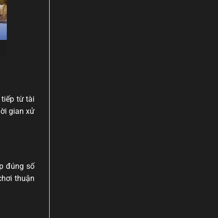
Đau
tiếp từ tài
ời gian xử
ập đúng số
chơi thuận