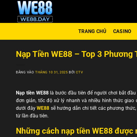
Bỏ
qua
nội
dung
TRANG CHỦ
CASINO
Nạp Tiền WE88 – Top 3 Phương 
ĐĂNG VÀO
THÁNG 10 31, 2025
BỞI
CTV
Nạp tiền WE88
là bước đầu tiên để người chơi bắt đầu 
đơn giản, tốc độ xử lý nhanh và nhiều hình thức giao d
dưới đây
WE88
sẽ hướng dẫn chi tiết các phương thức, 
từ lần đầu tiên.
Những cách nạp tiền WE88 được n