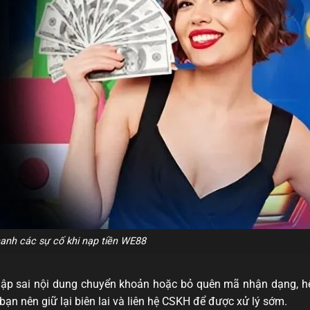
hanh các sự cố khi nạp tiền WE88
hập sai nội dung chuyển khoản hoặc bỏ quên mã nhận dạng, h
bạn nên giữ lại biên lai và liên hệ CSKH để được xử lý sớm.