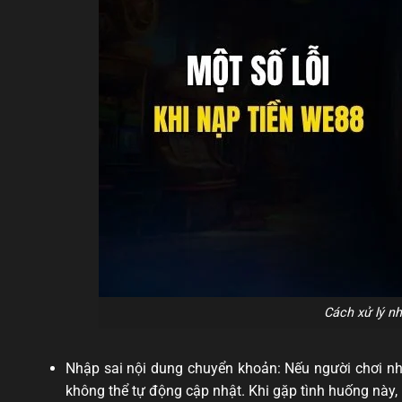
Cách xử lý n
Nhập sai nội dung chuyển khoản: Nếu người chơi n
không thể tự động cập nhật. Khi gặp tình huống này, 