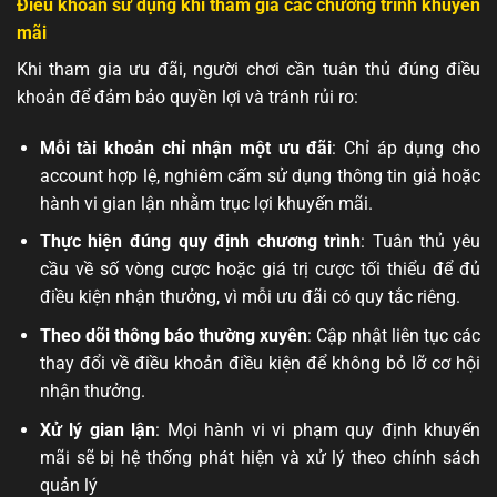
Điều khoản sử dụng khi tham gia các chương trình khuyến
mãi
Khi tham gia ưu đãi, người chơi cần tuân thủ đúng điều
khoản để đảm bảo quyền lợi và tránh rủi ro:
Mỗi tài khoản chỉ nhận một ưu đãi
: Chỉ áp dụng cho
account hợp lệ, nghiêm cấm sử dụng thông tin giả hoặc
hành vi gian lận nhằm trục lợi khuyến mãi.
Thực hiện đúng quy định chương trình
: Tuân thủ yêu
cầu về số vòng cược hoặc giá trị cược tối thiểu để đủ
điều kiện nhận thưởng, vì mỗi ưu đãi có quy tắc riêng.
Theo dõi thông báo thường xuyên
: Cập nhật liên tục các
thay đổi về điều khoản điều kiện để không bỏ lỡ cơ hội
nhận thưởng.
Xử lý gian lận
: Mọi hành vi vi phạm quy định khuyến
mãi sẽ bị hệ thống phát hiện và xử lý theo chính sách
quản lý