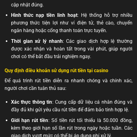
cập nhật đúng.
Hình thức nạp tiền linh hoạt
: Hệ thống hỗ trợ nhiều
phương thức tiện lợi như ví điện tử, thẻ cào, chuyển
ngân hàng hoặc cổng thanh toán trực tuyến.
Thời gian xử lý nhanh
: Các giao dịch hợp lệ thường
được xác nhận và hoàn tất trong vài phút, giúp người
chơi có thể bắt đầu trải nghiệm ngay.
Quy định điều khoản sử dụng rút tiền tại casino
Để quá trình rút tiền diễn ra nhanh chóng và chính xác,
người chơi cần tuân thủ sau:
Xác thực thông tin
: Cung cấp dữ liệu cá nhân đúng và
đầy đủ khi gửi yêu cầu rút tiền để đảm bảo tính hợp lệ.
Giới hạn rút tiền
: Số tiền rút tối thiểu là 50.000 đồng,
kèm theo giới hạn số lần rút trong ngày hoặc tuần. Các
giao dịch vượt mức có thể bị áp dụng phí xử lý.