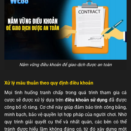
Nắm vững điều khoản để giao dịch được an toàn
Xử lý mâu thuẫn theo quy định điều khoản
Mọi tình huống tranh chấp trong quá trình tham gia cá
cược sẽ được xử lý dựa trên
điều khoản sử dụng
đã được
công bố rõ ràng. Cơ chế này giúp đảm bảo tính công bằng,
minh bạch, bảo vệ quyền lợi hợp pháp của người chơi. Nhờ
quy trình giải quyết cụ thể và nhất quán, các bên có thể
tránh được hiểu lầm không đáng có, từ đó xây dựng một