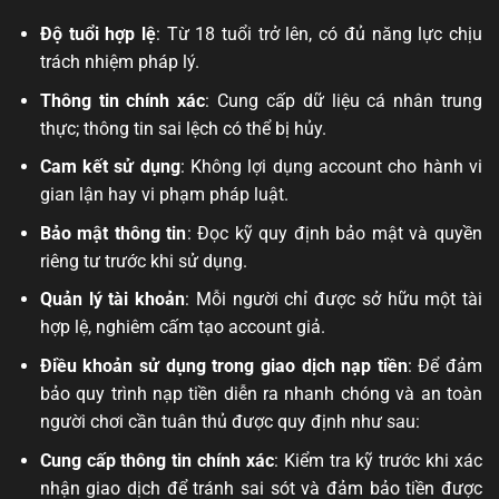
Độ tuổi hợp lệ
: Từ 18 tuổi trở lên, có đủ năng lực chịu
trách nhiệm pháp lý.
Thông tin chính xác
: Cung cấp dữ liệu cá nhân trung
thực; thông tin sai lệch có thể bị hủy.
Cam kết sử dụng
: Không lợi dụng account cho hành vi
gian lận hay vi phạm pháp luật.
Bảo mật thông tin
: Đọc kỹ quy định bảo mật và quyền
riêng tư trước khi sử dụng.
Quản lý tài khoản
: Mỗi người chỉ được sở hữu một tài
hợp lệ, nghiêm cấm tạo account giả.
Điều khoản sử dụng trong giao dịch nạp tiền
: Để đảm
bảo quy trình nạp tiền diễn ra nhanh chóng và an toàn
người chơi cần tuân thủ được quy định như sau:
Cung cấp thông tin chính xác
: Kiểm tra kỹ trước khi xác
nhận giao dịch để tránh sai sót và đảm bảo tiền được