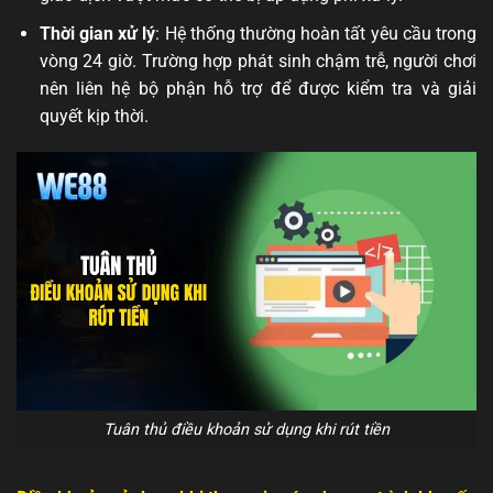
Thời gian xử lý
: Hệ thống thường hoàn tất yêu cầu trong
vòng 24 giờ. Trường hợp phát sinh chậm trễ, người chơi
nên liên hệ bộ phận hỗ trợ để được kiểm tra và giải
quyết kịp thời.
Tuân thủ điều khoản sử dụng khi rút tiền