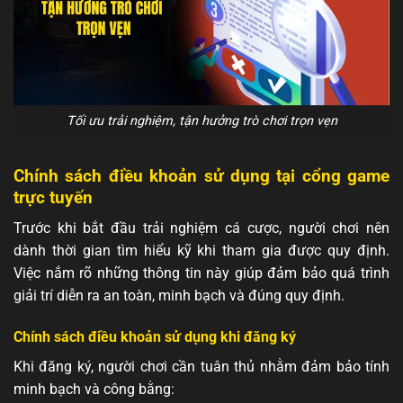
Tối ưu trải nghiệm, tận hưởng trò chơi trọn vẹn
Chính sách điều khoản sử dụng tại cổng game
trực tuyến
Trước khi bắt đầu trải nghiệm cá cược, người chơi nên
dành thời gian tìm hiểu kỹ khi tham gia được quy định.
Việc nắm rõ những thông tin này giúp đảm bảo quá trình
giải trí diễn ra an toàn, minh bạch và đúng quy định.
Chính sách điều khoản sử dụng khi đăng ký
Khi đăng ký, người chơi cần tuân thủ nhằm đảm bảo tính
minh bạch và công bằng: