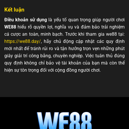
Kết luận
Điều khoản sử dụng
là yếu tố quan trọng giúp người chơi
WE88
hiểu rõ quyền lợi, nghĩa vụ và đảm bảo trải nghiệm
cá cược an toàn, minh bạch. Trước khi tham gia we88 tại:
https://we88.day/
, hãy chủ động cập nhật các quy định
mới nhất để tránh rủi ro và tận hưởng trọn vẹn những phút
giây giải trí công bằng, chuyên nghiệp. Việc tuân thủ đúng
quy định không chỉ bảo vệ tài khoản của bạn mà còn thể
hiện sự tôn trọng đối với cộng đồng người chơi.